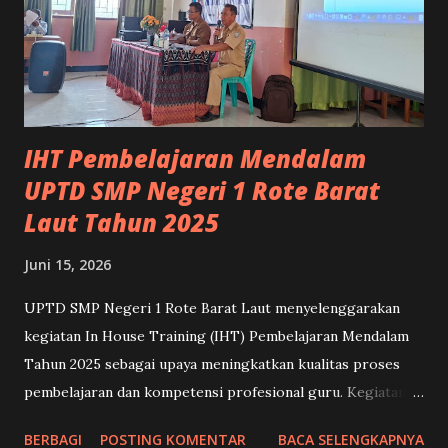
kesehatan fisik dan mental, konsekuensi hukum, serta
strategi pencegahan yang dapat diterapkan dalam
kehidupan sehari-hari. Setelah mengikuti sosialisasi, murid
yang ditunjuk sebagai perwakilan sekolah memperoleh
tugas untuk melakukan pengimbasan kepada teman-te...
IHT Pembelajaran Mendalam
UPTD SMP Negeri 1 Rote Barat
Laut Tahun 2025
Juni 15, 2026
UPTD SMP Negeri 1 Rote Barat Laut menyelenggarakan
kegiatan In House Training (IHT) Pembelajaran Mendalam
Tahun 2025 sebagai upaya meningkatkan kualitas proses
pembelajaran dan kompetensi profesional guru. Kegiatan
ini merupakan bagian dari komitmen sekolah dalam
BERBAGI
POSTING KOMENTAR
BACA SELENGKAPNYA
mendukung transformasi pendidikan yang berorientasi pada