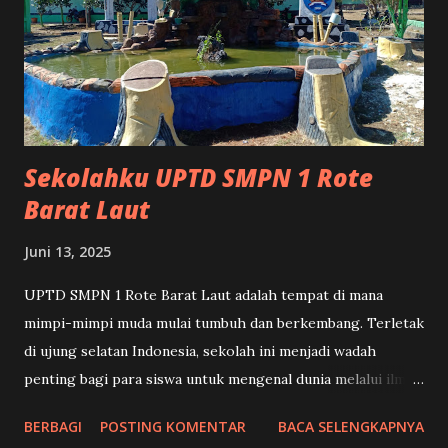
religius, bertanggung jawab, serta memiliki kepedulian
terhadap sesama dan lingkungan sekitar. Dengan demikian,
pendidikan spiritual menjadi bagian integral dalam proses
pembentukan karakter murid. Pelaksanaan bimbingan
rohani di UPTD SMP Negeri 1 Rote Barat Laut dilakukan
secara terstruktur dan berkesinambung...
Sekolahku UPTD SMPN 1 Rote
Barat Laut
Juni 13, 2025
UPTD SMPN 1 Rote Barat Laut adalah tempat di mana
mimpi-mimpi muda mulai tumbuh dan berkembang. Terletak
di ujung selatan Indonesia, sekolah ini menjadi wadah
penting bagi para siswa untuk mengenal dunia melalui ilmu
pengetahuan, pengalaman, dan nilai-nilai kebangsaan. Di
BERBAGI
POSTING KOMENTAR
BACA SELENGKAPNYA
tengah semilir angin pantai dan nuansa kearifan lokal,