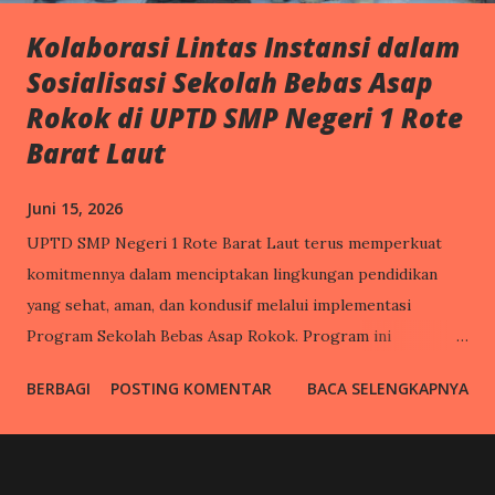
Kolaborasi Lintas Instansi dalam
Sosialisasi Sekolah Bebas Asap
Rokok di UPTD SMP Negeri 1 Rote
Barat Laut
Juni 15, 2026
UPTD SMP Negeri 1 Rote Barat Laut terus memperkuat
komitmennya dalam menciptakan lingkungan pendidikan
yang sehat, aman, dan kondusif melalui implementasi
Program Sekolah Bebas Asap Rokok. Program ini
merupakan bagian dari upaya sekolah dalam mendukung
BERBAGI
POSTING KOMENTAR
BACA SELENGKAPNYA
peningkatan kualitas kesehatan warga sekolah sekaligus
membangun budaya hidup sehat di lingkungan pendidikan.
Sebagai wujud nyata komitmen tersebut, UPTD SMP Negeri
1 Rote Barat Laut menerima kunjungan sosialisasi