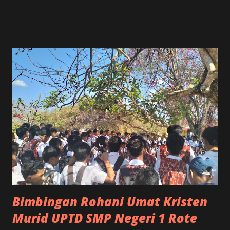
penguatan kompetensi, karakter, dan kebutuhan belajar
murid. Pembelajaran mendalam merupakan pendekatan
pembelajaran yang menekankan pemahaman konseptual,
kemampuan berpikir kritis, kreativitas, kolaborasi, dan
penerapan pengetahuan dalam konteks kehidupan nyata.
Melalui pendekatan ini, murid tidak hanya memperoleh
informasi, tetapi juga didorong untuk mengembangkan
kemampuan menganalisis, mengevaluasi, dan memecahkan
berbagai permasalahan secara efektif. Pelaksanaan IHT
Pembelajaran Mendalam di UPTD SMP Negeri 1 Rote Barat
Laut bertujuan untuk memperkuat kapasitas guru dalam
merancang, melaksanakan, dan mengevaluasi pembelajaran
yang berpusat pada murid. Kegiatan ini ...
Bimbingan Rohani Umat Kristen
Murid UPTD SMP Negeri 1 Rote