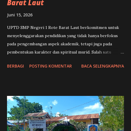
Barat Laut
Juni 15, 2026
UPTD SMP Negeri 1 Rote Barat Laut berkomitmen untuk
menyelenggarakan pendidikan yang tidak hanya berfokus
pada pengembangan aspek akademik, tetapi juga pada
pembentukan karakter dan spiritual murid. Salah satu
bentuk implementasi komitmen tersebut adalah melalui
BERBAGI
POSTING KOMENTAR
BACA SELENGKAPNYA
kegiatan bimbingan rohani bagi murid beragama Kristen.
Kegiatan ini dirancang sebagai sarana pembinaan iman dan
penguatan nilai-nilai moral yang selaras dengan tujuan
pendidikan nasional. Bimbingan rohani umat Kristen
merupakan proses pendampingan yang bertujuan
membantu murid memahami, menghayati, dan mengamalkan
ajaran Kristiani dalam kehidupan sehari-hari. Melalui
kegiatan ini, murid didorong untuk mengembangkan sikap