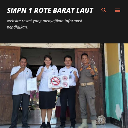
Langsung ke konten utama
SMPN 1 ROTE BARAT LAUT
website resmi yang menyajikan informasi
pendidikan.
P
o
s
t
i
n
g
a
n