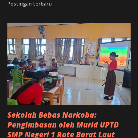
Postingan terbaru
implementasi Sekolah Bebas Asap Rokok yang dilaksanakan
langsung di lingkungan sekolah oleh Dinas Kesehatan
Kabupaten Rote Ndao, Dinas Pendidikan Kabupaten Rote
Ndao, dan Satuan Polisi Pamong Praja Kabupaten Rote
Ndao. Kegiatan ini bertujuan meningkatkan pemahaman
seluruh warga sekolah mengenai pentingnya menciptakan
lingkungan yang sehat dan bebas dari paparan asap rokok.
Sosialisasi tersebut diterima langsung oleh Safrin Taris
selaku Wakil Kepala Sekolah Bidang Kesiswaan. Kehadiran
ketiga instansi di sekolah mencerminkan sine...
Sekolah Bebas Narkoba:
Pengimbasan oleh Murid UPTD
SMP Negeri 1 Rote Barat Laut