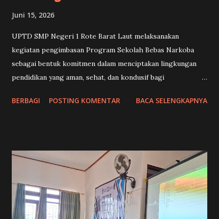
Juni 15, 2026
UPTD SMP Negeri 1 Rote Barat Laut melaksanakan
kegiatan pengimbasan Program Sekolah Bebas Narkoba
sebagai bentuk komitmen dalam menciptakan lingkungan
pendidikan yang aman, sehat, dan kondusif bagi
perkembangan murid. Kegiatan ini merupakan tindak lanjut
BERBAGI
POSTING KOMENTAR
BACA SELENGKAPNYA
dari sosialisasi tingkat kecamatan yang diselenggarakan
oleh Badan Narkotika Nasional Kabupaten Rote Ndao (BNN
Kabupaten Rote Ndao) dan diikuti oleh perwakilan murid
dari UPTD SMP Negeri 1 Rote Barat Laut. Sosialisasi yang
dilaksanakan oleh BNN Kabupaten Rote Ndao bertujuan
meningkatkan pemahaman generasi muda mengenai bahaya
penyalahgunaan dan peredaran gelap narkoba. Melalui
kegiatan tersebut, murid memperoleh pengetahuan
tentang jenis-jenis narkoba, dampak negatif terhadap